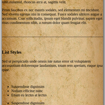
nibh euismod, rhoncus arcu at, sagittis velit.
Proin faucibus ex nec mauris sodales, sed elementum mi tincidunt.
Sed viverra egestas nisi in consequat. Fusce sodales ultrices augue a
accumsan. Cras sollicitudin, ipsum eget blandit pulvinar, sapien eget
risus condimentum nibh, a rutrum dolor quam feugiat elit.
List Styles
Sed ut perspiciatis unde omnis iste natus error sit voluptatem
accusantium doloremque laudantium, totam rem aperiam, eaque ipsa
quae.
Suspendisse dignissim
Nullam efficitur nunc
Etiam eu lectus at lectus
Suspendisse dignissim