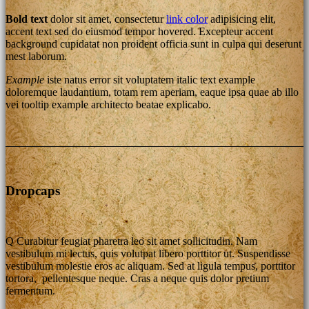
Bold text
dolor sit amet, consectetur
link color
adipisicing elit,
accent text sed do eiusmod tempor hovered. Excepteur
accent
background
cupidatat non proident officia sunt in culpa qui deserunt
mest laborum.
Example
iste natus error sit voluptatem italic text example
doloremque laudantium, totam rem aperiam, eaque ipsa quae ab illo
vei
tooltip example
architecto beatae explicabo.
Dropcaps
Q
Curabitur feugiat pharetra leo sit amet sollicitudin. Nam
vestibulum mi lectus, quis volutpat libero porttitor ut. Suspendisse
vestibulum molestie eros ac aliquam. Sed at ligula tempus, porttitor
tortora, pellentesque neque. Cras a neque quis dolor pretium
fermentum.