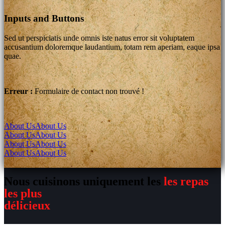
Inputs and Buttons
Sed ut perspiciatis unde omnis iste natus error sit voluptatem
accusantium doloremque laudantium, totam rem aperiam, eaque ipsa
quae.
Erreur :
Formulaire de contact non trouvé !
About Us
About Us
About Us
About Us
About Us
About Us
About Us
About Us
Nous cuisinons uniquement les
les repas
les plus
délicieux