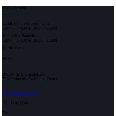
Heures d'ouverture
Lundi, Mercredi, Jeudi, Dimanche
12h00 – 14h30 & 19h00 – 22h00
Vendredi et Samedi :
12h00 – 15h00 & 19h00 – 22h30
Mardi : Fermé
Adresse
200 Av. de la GrandeHaie,
77100 Mareuil-lès-Meaux, France
info@ranifrance.com
+33 1 60 61 85 36
Liens