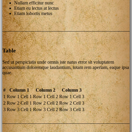
Nullam efficitur nunc
Etiam eu lectus at lectus
Etiam lobortis metus
Table
Sed ut perspiciatis unde omnis iste natus error sit voluptatem
accusantium doloremque laudantium, totam rem aperiam, eaque ipsa
quae.
#
Column 1
Column 2
Column 3
1
Row 1 Cell 1
Row 1 Cell 2
Row 1 Cell 3
2
Row 2 Cell 1
Row 2 Cell 2
Row 2 Cell 3
3
Row 3 Cell 1
Row 3 Cell 2
Row 3 Cell 3