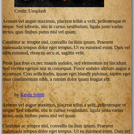
Credit: Unsplash
Aenean vel augue maximus, placerat tellus a velit, pellentesque et
neque. Sed lobortis, nisi in cursus vestibulum, ligula justo varius
lectus, quis finibus purus nisl vel quam.
Curabitur ac tempor nisl, convallis facilisis ipsum. Praesent
malesuada tempus dolor eget tempus. Ut eu euismod enim. Duis vel
nibh euismod, rhoncus arcu at, sagittis velit.
Proin faucibus ex nec mauris sodales, sed elementum mi tincidunt.
Sed viverra egestas nisi in consequat. Fusce sodales ultrices augue a
accumsan. Cras sollicitudin, ipsum eget blandit pulvinar, sapien eget
risus condimentum nibh, a rutrum dolor quam feugiat elit.
by
Kevin Smith
Aenean vel augue maximus, placerat tellus a velit, pellentesque et
neque. Sed lobortis, nisi in cursus vestibulum, ligula justo varius
lectus, quis finibus purus nisl vel quam.
Curabitur ac tempor nisl, convallis facilisis ipsum. Praesent
malesuada tempus dolor eget tempus. Ut eu euismod enim. Duis vel