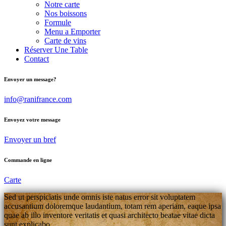
Notre carte
Nos boissons
Formule
Menu a Emporter
Carte de vins
Réserver Une Table
Contact
Envoyer un message?
info@ranifrance.com
Envoyez votre message
Envoyer un bref
Commande en ligne
Carte
Sed ut perspiciatis unde omnis iste natus error sit voluptatem
accusantium doloremque laudantium, totam rem aperiam, eaque ipsa
quae ab illo inventore veritatis et quasi architecto beatae vitae dicta
sunt explicabo.