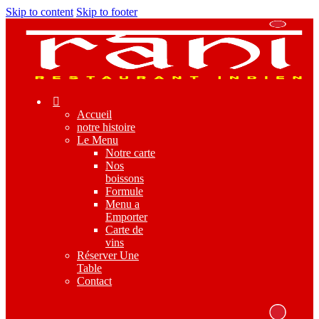
Skip to content
Skip to footer
Accueil
notre histoire
Le Menu
Notre carte
Nos
boissons
Formule
Menu a
Emporter
Carte de
vins
Réserver Une
Table
Contact