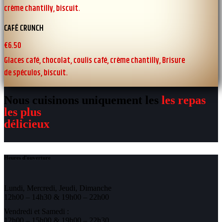
crème chantilly, biscuit.
CAFÉ CRUNCH
€6.50
Glaces café, chocolat, coulis café, crème chantilly, Brisure
de spéculos, biscuit.
Nous cuisinons uniquement les
les repas
les plus
délicieux
Heures d'ouverture
Lundi, Mercredi, Jeudi, Dimanche
12h00 – 14h30 & 19h00 – 22h00
Vendredi et Samedi :
12h00 – 15h00 & 19h00 – 22h30