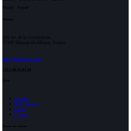
Mardi : Fermé
Adresse
200 Av. de la GrandeHaie,
77100 Mareuil-lès-Meaux, France
info@ranifrance.com
+33 1 60 61 85 36
Liens
Accueil
Notre histoire
Menu
Contact
Entrer en contact