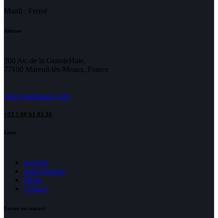
Mardi : Fermé
Adresse
200 Av. de la GrandeHaie,
77100 Mareuil-lès-Meaux, France
info@ranifrance.com
+33 1 60 61 85 36
Liens
Accueil
Notre histoire
Menu
Contact
Entrer en contact