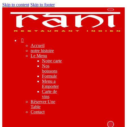
Skip to content
Skip to footer
Accueil
notre histoire
Le Menu
Notre carte
Nos
boissons
Formule
Menu a
Emporter
Carte de
vins
Réserver Une
Table
Contact