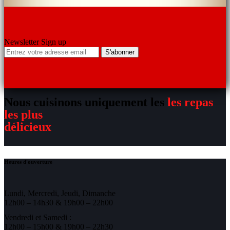
Newsletter Sign up
S'abonner
Nous cuisinons uniquement les
les repas
les plus
délicieux
Heures d'ouverture
Lundi, Mercredi, Jeudi, Dimanche
12h00 – 14h30 & 19h00 – 22h00
Vendredi et Samedi :
12h00 – 15h00 & 19h00 – 22h30