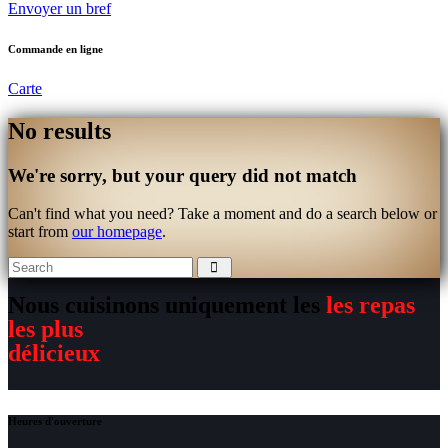
Envoyer un bref
Commande en ligne
Carte
No results
We're sorry, but your query did not match
Can't find what you need? Take a moment and do a search below or
start from
our homepage
.
Nous cuisinons uniquement les
les repas
les plus
délicieux
Heures d'ouverture