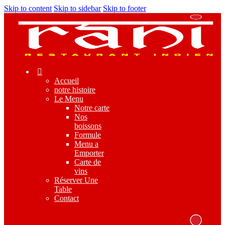
Skip to content
Skip to sidebar
Skip to footer
Accueil
notre histoire
Le Menu
Notre carte
Nos
boissons
Formule
Menu a
Emporter
Carte de
vins
Réserver Une
Table
Contact