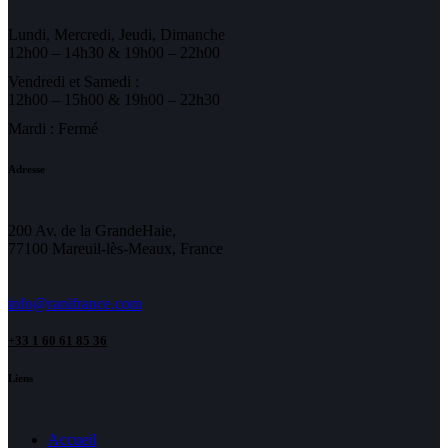
Lundi, Mercredi, Jeudi, Dimanche
12h00 – 14h30 & 19h00 – 22h00
Vendredi et Samedi :
12h00 – 15h00 & 19h00 – 22h30
Mardi : Fermé
Adresse
200 Av. de la GrandeHaie,
77100 Mareuil-lès-Meaux, France
info@ranifrance.com
+33 1 60 61 85 36
Liens
Accueil