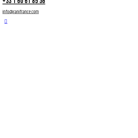
+33 1 60 61 85 36
info@ranifrance.com