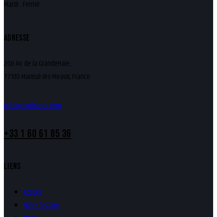
Mardi : Fermé
ADRESSE
200 Av. de la GrandeHaie,
77100 Mareuil-lès-Meaux, France
info@ranifrance.com
+33 1 60 61 85 36
LIENS
Accueil
Notre histoire