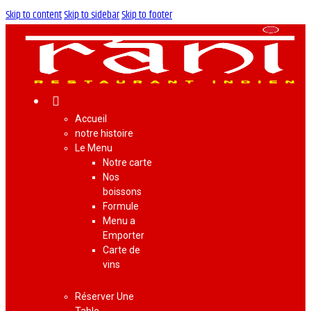
Skip to content
Skip to sidebar
Skip to footer
Accueil
notre histoire
Le Menu
Notre carte
Nos
boissons
Formule
Menu a
Emporter
Carte de
vins
Réserver Une