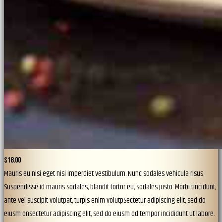
$18.00
Mauris eu nisi eget nisi imperdiet vestibulum. Nunc sodales vehicula risus.
Suspendisse id mauris sodales, blandit tortor eu, sodales justo. Morbi tincidunt,
ante vel suscipit volutpat, turpis enim volutpSectetur adipiscing elit, sed do
eiusm onsectetur adipiscing elit, sed do eiusm od tempor incididunt ut labore.