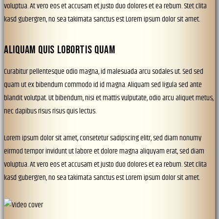
voluptua. At vero eos et accusam et justo duo dolores et ea rebum. Stet clita
kasd gubergren, no sea takimata sanctus est Lorem ipsum dolor sit amet.
ALIQUAM QUIS LOBORTIS QUAM
Curabitur pellentesque odio magna, id malesuada arcu sodales ut. Sed sed
quam ut ex bibendum commodo id id magna. Aliquam sed ligula sed ante
blandit volutpat. Ut bibendum, nisi et mattis vulputate, odio arcu aliquet metus,
nec dapibus risus risus quis lectus.
Lorem ipsum dolor sit amet, consetetur sadipscing elitr, sed diam nonumy
eirmod tempor invidunt ut labore et dolore magna aliquyam erat, sed diam
voluptua. At vero eos et accusam et justo duo dolores et ea rebum. Stet clita
kasd gubergren, no sea takimata sanctus est Lorem ipsum dolor sit amet.