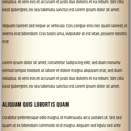
voluptua. At vero eos et accusam et justo duo dolores et ea rebum. Stet clita
kasd gubergren, no sea takimata sanctus est Lorem ipsum dolor sit amet.
Aliquam laoreet sed neque ac vehicula. Cras congue eros nec quam laoreet, in
viverra erat bibendum. Cras turpis urna, vulputate at est vitae, posuere lobortis
erat.
Lorem ipsum dolor sit amet, consetetur sadipscing elitr, sed diam nonumy
eirmod tempor invidunt ut labore et dolore magna aliquyam erat, sed diam
voluptua. At vero eos et accusam et justo duo dolores et ea rebum. Stet clita
kasd gubergren, no sea takimata sanctus est Lorem ipsum dolor sit amet.
ALIQUAM QUIS LOBORTIS QUAM
Curabitur pellentesque odio magna, id malesuada arcu sodales ut. Sed sed
quam ut ex bibendum commodo id id magna. Aliquam sed ligula sed ante