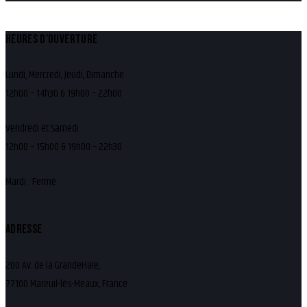
HEURES D'OUVERTURE
Lundi, Mercredi, Jeudi, Dimanche
12h00 – 14h30 & 19h00 – 22h00
Vendredi et Samedi :
12h00 – 15h00 & 19h00 – 22h30
Mardi : Fermé
ADRESSE
200 Av. de la GrandeHaie,
77100 Mareuil-lès-Meaux, France