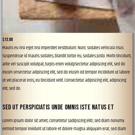
$12.00
Mauris eu nisi eget nisi imperdiet vestibulum. Nunc sodales vehicula risus.
Suspendisse id mauris sodales, blandit tortor eu, sodales justo. Morbi tincidunt,
ante vel suscipit volutpat, turpis enim volutpSectetur adipiscing elit, sed do
eiusm onsectetur adipiscing elit, sed do eiusm od tempor incididunt ut labore.
Ut vel placerat eros, eu tincidunt velit. Consectetur adipiscing elit, adipiscing
elit, sed do.
SED UT PERSPICIATIS UNDE OMNIS ISTE NATUS ET
Lorem ipsum dolor sit amet, consetetur sadipscing elitr, sed diam nonumy
eirmod tempor invidunt ut labore et dolore magna aliquyam erat, sed diam