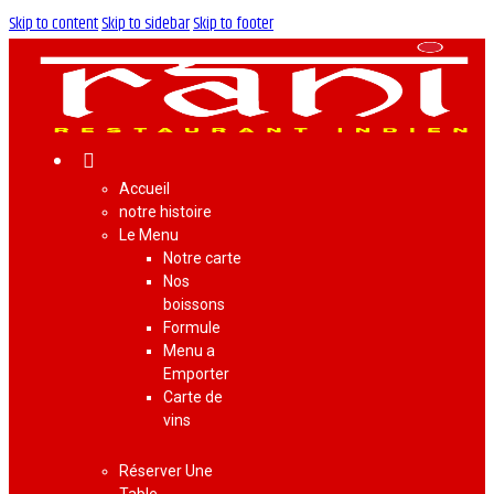
Skip to content
Skip to sidebar
Skip to footer
Accueil
notre histoire
Le Menu
Notre carte
Nos
boissons
Formule
Menu a
Emporter
Carte de
vins
Réserver Une