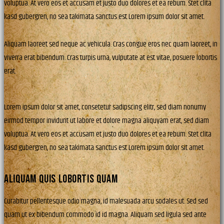
voluptua. At vero eos et accusam et justo duo dolores et ea rebum. Stet clita
kasd gubergren, no sea takimata sanctus est Lorem ipsum dolor sit amet.
Aliquam laoreet sed neque ac vehicula. Cras congue eros nec quam laoreet, in
viverra erat bibendum. Cras turpis urna, vulputate at est vitae, posuere lobortis
erat.
Lorem ipsum dolor sit amet, consetetur sadipscing elitr, sed diam nonumy
eirmod tempor invidunt ut labore et dolore magna aliquyam erat, sed diam
voluptua. At vero eos et accusam et justo duo dolores et ea rebum. Stet clita
kasd gubergren, no sea takimata sanctus est Lorem ipsum dolor sit amet.
ALIQUAM QUIS LOBORTIS QUAM
Curabitur pellentesque odio magna, id malesuada arcu sodales ut. Sed sed
quam ut ex bibendum commodo id id magna. Aliquam sed ligula sed ante