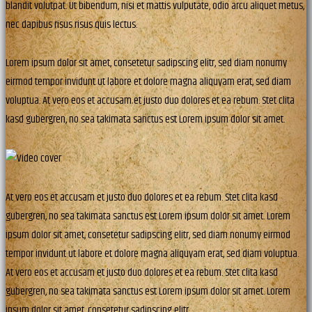
blandit volutpat. Ut bibendum, nisi et mattis vulputate, odio arcu aliquet metus,
nec dapibus risus risus quis lectus.
Lorem ipsum dolor sit amet, consetetur sadipscing elitr, sed diam nonumy
eirmod tempor invidunt ut labore et dolore magna aliquyam erat, sed diam
voluptua. At vero eos et accusam et justo duo dolores et ea rebum. Stet clita
kasd gubergren, no sea takimata sanctus est Lorem ipsum dolor sit amet.
At vero eos et accusam et justo duo dolores et ea rebum. Stet clita kasd
gubergren, no sea takimata sanctus est Lorem ipsum dolor sit amet. Lorem
ipsum dolor sit amet, consetetur sadipscing elitr, sed diam nonumy eirmod
tempor invidunt ut labore et dolore magna aliquyam erat, sed diam voluptua.
At vero eos et accusam et justo duo dolores et ea rebum. Stet clita kasd
gubergren, no sea takimata sanctus est Lorem ipsum dolor sit amet. Lorem
ipsum dolor sit amet, consetetur sadipscing elitr.