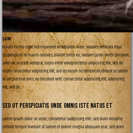
$8.00
Mauris eu nisi eget nisi imperdiet vestibulum. Nunc sodales vehicula risus.
Suspendisse id mauris sodales, blandit tortor eu, sodales justo. Morbi tincidunt,
ante vel suscipit volutpat, turpis enim volutpSectetur adipiscing elit, sed do
eiusm onsectetur adipiscing elit, sed do eiusm od tempor incididunt ut labore.
Ut vel placerat eros, eu tincidunt velit. Consectetur adipiscing elit, adipiscing
elit, sed do.
SED UT PERSPICIATIS UNDE OMNIS ISTE NATUS ET
Lorem ipsum dolor sit amet, consetetur sadipscing elitr, sed diam nonumy
eirmod tempor invidunt ut labore et dolore magna aliquyam erat, sed diam