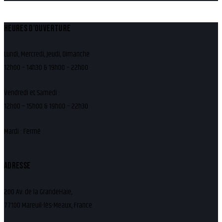
HEURES D'OUVERTURE
Lundi, Mercredi, Jeudi, Dimanche
12h00 – 14h30 & 19h00 – 22h00
Vendredi et Samedi :
12h00 – 15h00 & 19h00 – 22h30
Mardi : Fermé
ADRESSE
200 Av. de la GrandeHaie,
77100 Mareuil-lès-Meaux, France