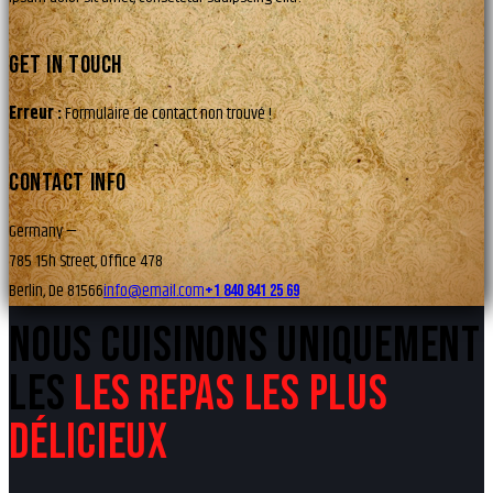
GET IN TOUCH
Erreur :
Formulaire de contact non trouvé !
CONTACT INFO
Germany —
785 15h Street, Office 478
Berlin, De 81566
info@email.com
+1 840 841 25 69
NOUS CUISINONS UNIQUEMENT
LES
LES REPAS LES PLUS
DÉLICIEUX