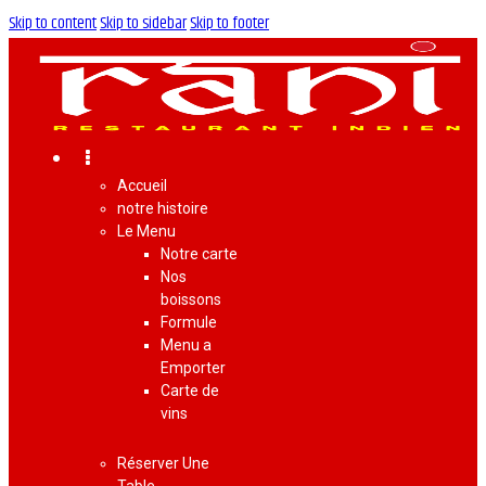
Skip to content
Skip to sidebar
Skip to footer
Accueil
notre histoire
Le Menu
Notre carte
Nos
boissons
Formule
Menu a
Emporter
Carte de
vins
Réserver Une