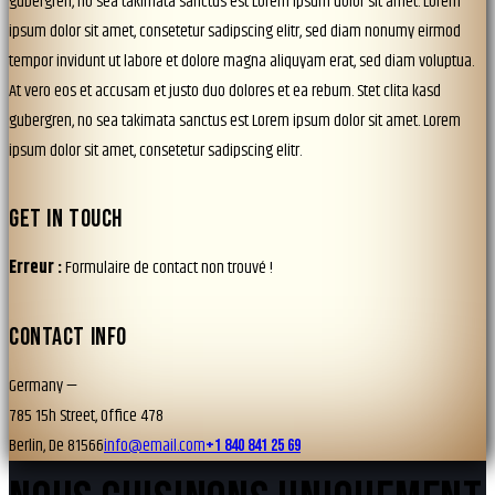
gubergren, no sea takimata sanctus est Lorem ipsum dolor sit amet. Lorem
ipsum dolor sit amet, consetetur sadipscing elitr, sed diam nonumy eirmod
tempor invidunt ut labore et dolore magna aliquyam erat, sed diam voluptua.
At vero eos et accusam et justo duo dolores et ea rebum. Stet clita kasd
gubergren, no sea takimata sanctus est Lorem ipsum dolor sit amet. Lorem
ipsum dolor sit amet, consetetur sadipscing elitr.
GET IN TOUCH
Erreur :
Formulaire de contact non trouvé !
CONTACT INFO
Germany —
785 15h Street, Office 478
Berlin, De 81566
info@email.com
+1 840 841 25 69