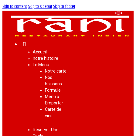
Skip to content
Skip to sidebar
Skip to footer
Accueil
notre histoire
Le Menu
Notre carte
Nos
boissons
Formule
Menu a
Emporter
Carte de
vins
Réserver Une