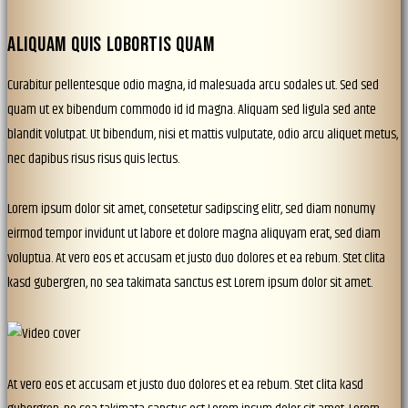
ALIQUAM QUIS LOBORTIS QUAM
Curabitur pellentesque odio magna, id malesuada arcu sodales ut. Sed sed
quam ut ex bibendum commodo id id magna. Aliquam sed ligula sed ante
blandit volutpat. Ut bibendum, nisi et mattis vulputate, odio arcu aliquet metus,
nec dapibus risus risus quis lectus.
Lorem ipsum dolor sit amet, consetetur sadipscing elitr, sed diam nonumy
eirmod tempor invidunt ut labore et dolore magna aliquyam erat, sed diam
voluptua. At vero eos et accusam et justo duo dolores et ea rebum. Stet clita
kasd gubergren, no sea takimata sanctus est Lorem ipsum dolor sit amet.
At vero eos et accusam et justo duo dolores et ea rebum. Stet clita kasd