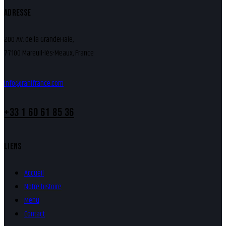
ADRESSE
200 Av. de la GrandeHaie,
77100 Mareuil-lès-Meaux, France
info@ranifrance.com
+33 1 60 61 85 36
LIENS
Accueil
Notre histoire
Menu
Contact