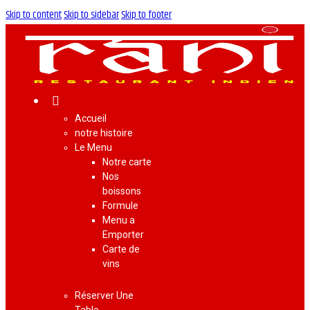
Skip to content
Skip to sidebar
Skip to footer
Accueil
notre histoire
Le Menu
Notre carte
Nos
boissons
Formule
Menu a
Emporter
Carte de
vins
Réserver Une