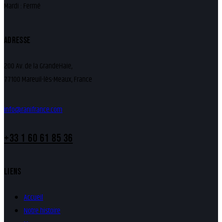
Mardi : Fermé
ADRESSE
200 Av. de la GrandeHaie,
77100 Mareuil-lès-Meaux, France
info@ranifrance.com
+33 1 60 61 85 36
LIENS
Accueil
Notre histoire