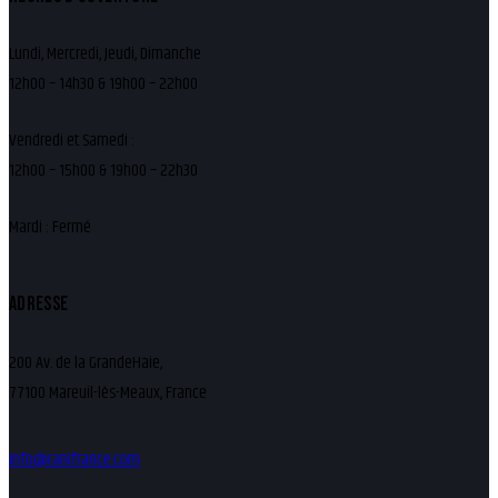
Lundi, Mercredi, Jeudi, Dimanche
12h00 – 14h30 & 19h00 – 22h00
Vendredi et Samedi :
12h00 – 15h00 & 19h00 – 22h30
Mardi : Fermé
ADRESSE
200 Av. de la GrandeHaie,
77100 Mareuil-lès-Meaux, France
info@ranifrance.com