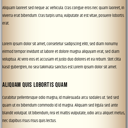
Aliquam laoreet sed neque ac vehicula. Cras congue eros nec quam laoreet, in
viverra erat bibendum. Cras turpis urna, vulputate at est vitae, posuere lobortis
erat.
Lorem ipsum dolor sit amet, consetetur sadipscing elitr, sed diam nonumy
eirmod tempor invidunt ut labore et dolore magna aliquyam erat, sed diam
voluptua. At vero eos et accusam et justo duo dolores et ea rebum. Stet clita
kasd gubergren, no sea takimata sanctus est Lorem ipsum dolor sit amet.
ALIQUAM QUIS LOBORTIS QUAM
Curabitur pellentesque odio magna, id malesuada arcu sodales ut. Sed sed
quam ut ex bibendum commodo id id magna. Aliquam sed ligula sed ante
blandit volutpat. Ut bibendum, nisi et mattis vulputate, odio arcu aliquet metus,
nec dapibus risus risus quis lectus.