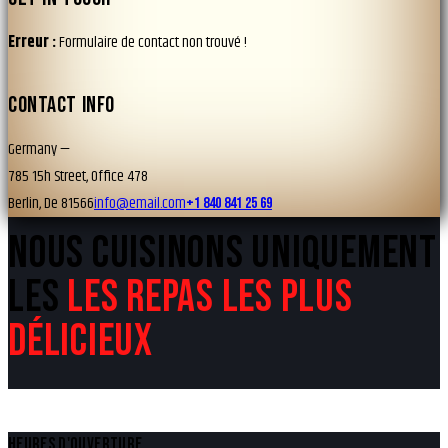
Erreur :
Formulaire de contact non trouvé !
CONTACT INFO
Germany —
785 15h Street, Office 478
Berlin, De 81566
info@email.com
+1 840 841 25 69
NOUS CUISINONS UNIQUEMENT
LES
LES REPAS LES PLUS
DÉLICIEUX
HEURES D'OUVERTURE