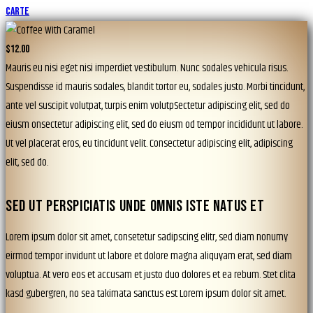
Carte
$12.00
Mauris eu nisi eget nisi imperdiet vestibulum. Nunc sodales vehicula risus.
Suspendisse id mauris sodales, blandit tortor eu, sodales justo. Morbi tincidunt,
ante vel suscipit volutpat, turpis enim volutpSectetur adipiscing elit, sed do
eiusm onsectetur adipiscing elit, sed do eiusm od tempor incididunt ut labore.
Ut vel placerat eros, eu tincidunt velit. Consectetur adipiscing elit, adipiscing
elit, sed do.
SED UT PERSPICIATIS UNDE OMNIS ISTE NATUS ET
Lorem ipsum dolor sit amet, consetetur sadipscing elitr, sed diam nonumy
eirmod tempor invidunt ut labore et dolore magna aliquyam erat, sed diam
voluptua. At vero eos et accusam et justo duo dolores et ea rebum. Stet clita
kasd gubergren, no sea takimata sanctus est Lorem ipsum dolor sit amet.