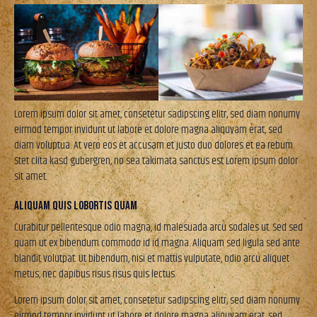
Lorem ipsum dolor sit amet, consetetur sadipscing elitr, sed diam nonumy
eirmod tempor invidunt ut labore et dolore magna aliquyam erat, sed
diam voluptua. At vero eos et accusam et justo duo dolores et ea rebum.
Stet clita kasd gubergren, no sea takimata sanctus est Lorem ipsum dolor
sit amet.
ALIQUAM QUIS LOBORTIS QUAM
Curabitur pellentesque odio magna, id malesuada arcu sodales ut. Sed sed
quam ut ex bibendum commodo id id magna. Aliquam sed ligula sed ante
blandit volutpat. Ut bibendum, nisi et mattis vulputate, odio arcu aliquet
metus, nec dapibus risus risus quis lectus.
Lorem ipsum dolor sit amet, consetetur sadipscing elitr, sed diam nonumy
eirmod tempor invidunt ut labore et dolore magna aliquyam erat, sed