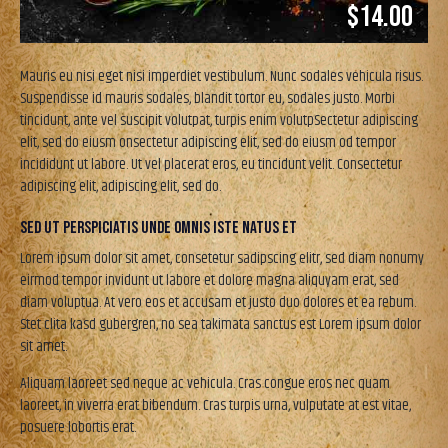
$14.00
Mauris eu nisi eget nisi imperdiet vestibulum. Nunc sodales vehicula risus.
Suspendisse id mauris sodales, blandit tortor eu, sodales justo. Morbi
tincidunt, ante vel suscipit volutpat, turpis enim volutpSectetur adipiscing
elit, sed do eiusm onsectetur adipiscing elit, sed do eiusm od tempor
incididunt ut labore. Ut vel placerat eros, eu tincidunt velit. Consectetur
adipiscing elit, adipiscing elit, sed do.
SED UT PERSPICIATIS UNDE OMNIS ISTE NATUS ET
Lorem ipsum dolor sit amet, consetetur sadipscing elitr, sed diam nonumy
eirmod tempor invidunt ut labore et dolore magna aliquyam erat, sed
diam voluptua. At vero eos et accusam et justo duo dolores et ea rebum.
Stet clita kasd gubergren, no sea takimata sanctus est Lorem ipsum dolor
sit amet.
Aliquam laoreet sed neque ac vehicula. Cras congue eros nec quam
laoreet, in viverra erat bibendum. Cras turpis urna, vulputate at est vitae,
posuere lobortis erat.