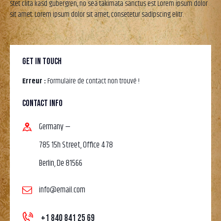
Stet clita kasd gubergren, no sea takimata sanctus est Lorem ipsum dolor
sit amet. Lorem ipsum dolor sit amet, consetetur sadipscing elitr.
GET IN TOUCH
Erreur :
Formulaire de contact non trouvé !
CONTACT INFO
Germany —
785 15h Street, Office 478
Berlin, De 81566
info@email.com
+1 840 841 25 69