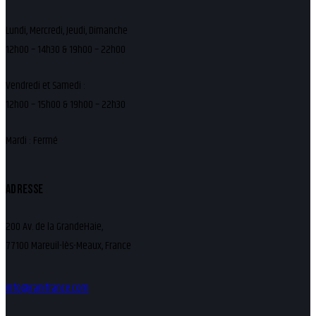
Lundi, Mercredi, Jeudi, Dimanche
12h00 – 14h30 & 19h00 – 22h00
Vendredi et Samedi :
12h00 – 15h00 & 19h00 – 22h30
Mardi : Fermé
ADRESSE
200 Av. de la GrandeHaie,
77100 Mareuil-lès-Meaux, France
info@ranifrance.com