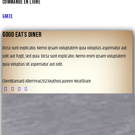
COMMANDE EN LIGNE
Carte
GOOD EATS DINER
Dicta sunt explicabo. Nemo ipsam voluptatem quia voluptas aspernatur aut
odit aut fugit, sed quia. Dicta sunt explicabo. Nemo enim ipsam voluptatem
quia voluptas sit aspernatur aut odit.
Client
Barnard Allen
Year
2023
Author
Laureen Neal
Share