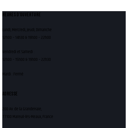
HEURES D'OUVERTURE
Lundi, Mercredi, Jeudi, Dimanche
12h00 – 14h30 & 19h00 – 22h00
Vendredi et Samedi :
12h00 – 15h00 & 19h00 – 22h30
Mardi : Fermé
ADRESSE
200 Av. de la GrandeHaie,
77100 Mareuil-lès-Meaux, France