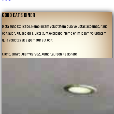
GOOD EATS DINER
Dicta sunt explicabo. Nemo ipsam voluptatem quia voluptas aspernatur aut
odit aut fugit, sed quia. Dicta sunt explicabo. Nemo enim ipsam voluptatem
quia voluptas sit aspernatur aut odit.
Client
Barnard Allen
Year
2023
Author
Laureen Neal
Share