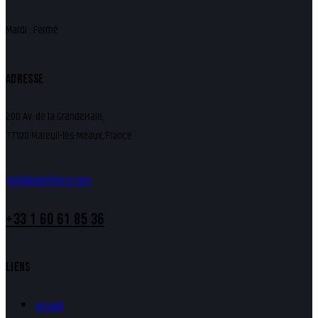
Mardi : Fermé
ADRESSE
200 Av. de la GrandeHaie,
77100 Mareuil-lès-Meaux, France
info@ranifrance.com
+33 1 60 61 85 36
LIENS
Accueil