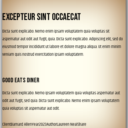
EXCEPTEUR SINT OCCAECAT
Dicta sunt explicabo. Nemo enim ipsam voluptatem quia voluptas sit
aspernatur aut odit aut fugit, quia. Dicta sunt explicabo. Adipiscing elit, sed do
eiusmod tempor incididunt ut labore et dolore magna aliqua. Ut enim minim
veniam quis nostrud exercitation ipsam voluptatem.
GOOD EATS DINER
Dicta sunt explicabo. Nemo ipsam voluptatem quia voluptas aspernatur aut
odit aut fugit, sed quia. Dicta sunt explicabo. Nemo enim ipsam voluptatem
quia voluptas sit aspernatur aut odit.
Client
Barnard Allen
Year
2023
Author
Laureen Neal
Share