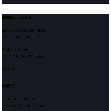
HEURES D'OUVERTURE
Lundi, Mercredi, Jeudi, Dimanche
12h00 – 14h30 & 19h00 – 22h00
Vendredi et Samedi :
12h00 – 15h00 & 19h00 – 22h30
Mardi : Fermé
ADRESSE
200 Av. de la GrandeHaie,
77100 Mareuil-lès-Meaux, France