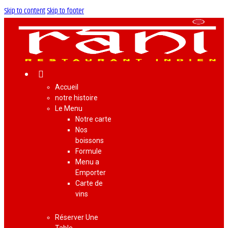
Skip to content
Skip to footer
Accueil
notre histoire
Le Menu
Notre carte
Nos
boissons
Formule
Menu a
Emporter
Carte de
vins
Réserver Une