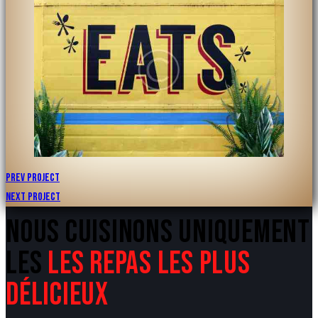
NAVIGATION
Prev Project
Next Project
DE
NOUS CUISINONS UNIQUEMENT
L’ARTICLE
LES
LES REPAS LES PLUS
DÉLICIEUX