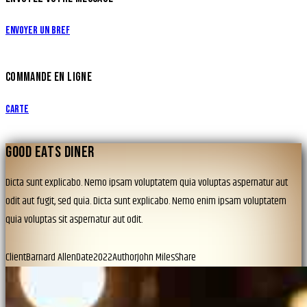
Envoyer un bref
COMMANDE EN LIGNE
Carte
GOOD EATS DINER
Dicta sunt explicabo. Nemo ipsam voluptatem quia voluptas aspernatur aut
odit aut fugit, sed quia. Dicta sunt explicabo. Nemo enim ipsam voluptatem
quia voluptas sit aspernatur aut odit.
Client
Barnard Allen
Date
2022
Author
John Miles
Share