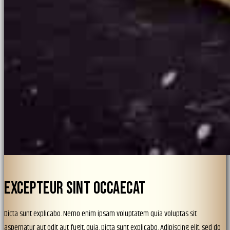
EXCEPTEUR SINT OCCAECAT
Dicta sunt explicabo. Nemo enim ipsam voluptatem quia voluptas sit
aspernatur aut odit aut fugit, quia. Dicta sunt explicabo. Adipiscing elit, sed do