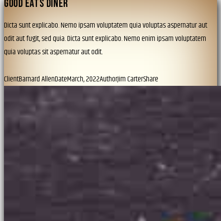
GOOD EATS DINER
Dicta sunt explicabo. Nemo ipsam voluptatem quia voluptas aspernatur aut
odit aut fugit, sed quia. Dicta sunt explicabo. Nemo enim ipsam voluptatem
quia voluptas sit aspernatur aut odit.
Client
Barnard Allen
Date
March, 2022
Author
Jim Carter
Share