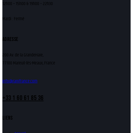
12h00 – 15h00 & 19h00 – 22h30
Mardi : Fermé
ADRESSE
200 Av. de la GrandeHaie,
77100 Mareuil-lès-Meaux, France
info@ranifrance.com
+33 1 60 61 85 36
LIENS