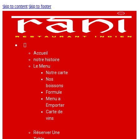
Skip to content
Skip to footer
Accueil
notre histoire
Le Menu
Notre carte
Nos
boissons
Formule
Menu a
Emporter
Carte de
vins
Réserver Une