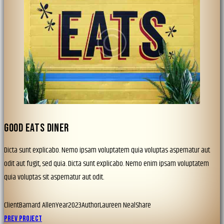
GOOD EATS DINER
Dicta sunt explicabo. Nemo ipsam voluptatem quia voluptas aspernatur aut
odit aut fugit, sed quia. Dicta sunt explicabo. Nemo enim ipsam voluptatem
quia voluptas sit aspernatur aut odit.
Client
Barnard Allen
Year
2023
Author
Laureen Neal
Share
NAVIGATION
Prev Project