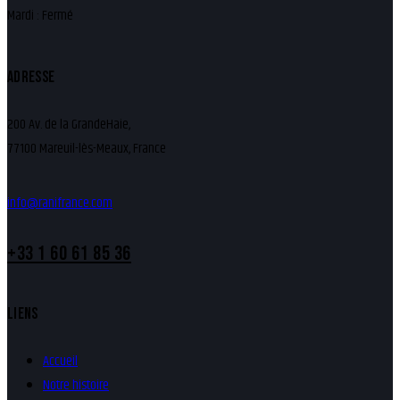
Mardi : Fermé
ADRESSE
200 Av. de la GrandeHaie,
77100 Mareuil-lès-Meaux, France
info@ranifrance.com
+33 1 60 61 85 36
LIENS
Accueil
Notre histoire